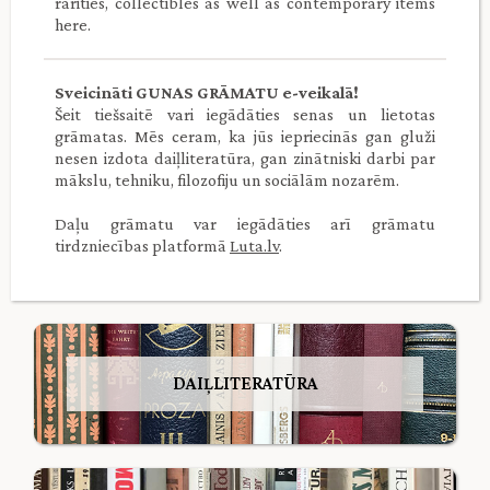
rarities, collectibles as well as contemporary items
here.
Sveicināti GUNAS GRĀMATU e-veikalā!
Šeit tiešsaitē vari iegādāties senas un lietotas
grāmatas. Mēs ceram, ka jūs iepriecinās gan gluži
nesen izdota daiļliteratūra, gan zinātniski darbi par
mākslu, tehniku, filozofiju un sociālām nozarēm.
Daļu grāmatu var iegādāties arī grāmatu
tirdzniecības platformā
Luta.lv
.
DAIĻLITERATŪRA