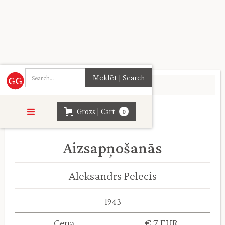
Sākumlapa
>
Daiļliteratūra
>
Grozs | Cart
0
Aizsapņošanās
Aleksandrs Pelēcis
1943
Cena
€ 7 EUR