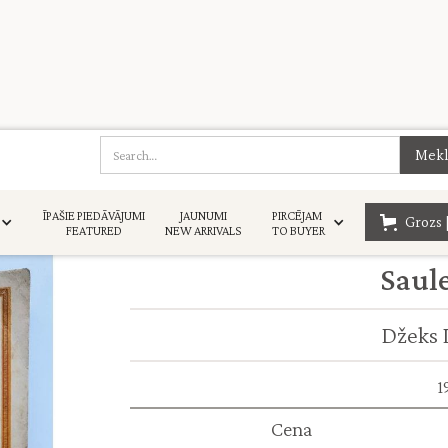
ĪPAŠIE PIEDĀVĀJUMI
JAUNUMI
PIRCĒJAM
Grozs 
FEATURED
NEW ARRIVALS
TO BUYER
Saule
Džeks 
1
Cena