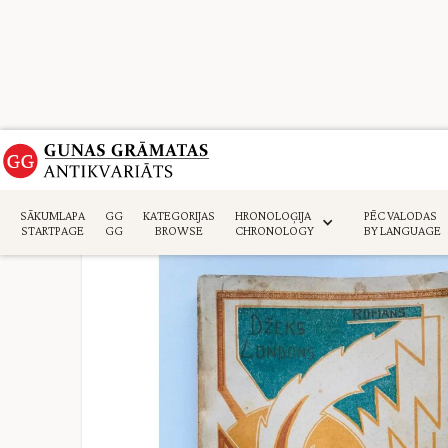
Sākumlapa
>
Daiļliteratūra
>
SĀKUMLAPA
GG
KATEGORIJAS
HRONOLOĢIJA
PĒC VALODAS
STARTPAGE
GG
BROWSE
CHRONOLOGY
BY LANGUAGE