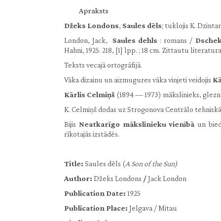
Apraksts
Džeks Londons
,
Saules dēls
; tuklojis K. Dzintar
London, Jack,
Saules dehls
: romans /
Dschek
Hahni, 1925. 218, [1] lpp. ; 18 cm. Zittautu literaturas
Teksts vecajā ortogrāfijā.
Vāka dizainu un aizmugures vāka vinjeti veidojis
Kā
Kārlis Celmiņš
(1894 — 1973) mākslinieks, glezn
K. Celmiņš dodas uz Strogonova Centrālo tehniskā
Bijis
Neatkarīgo mākslinieku vienībā
un bied
rīkotajās izstādēs.
Title:
Saules dēls (
A Son of the Sun)
Author:
Džeks Londons
/
Jack London
Publication Date:
1925
Publication Place:
Jelgava / Mitau