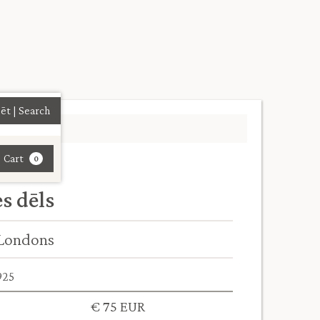
| Cart
0
s dēls
Londons
925
€ 75 EUR