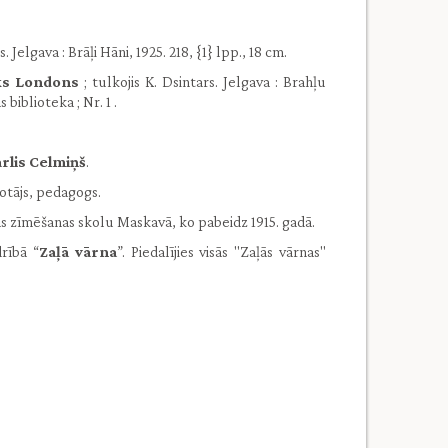
s. Jelgava : Brāļi Hāni, 1925. 218, {1} lpp., 18 cm.
s Londons
; tulkojis K. Dsintars. Jelgava : Brahļu
 biblioteka ; Nr. 1 .
rlis Celmiņš
.
otājs, pedagogs.
s zīmēšanas skolu Maskavā, ko pabeidz 1915. gadā.
rībā “
Zaļā vārna
”. Piedalījies visās ''Zaļās vārnas''