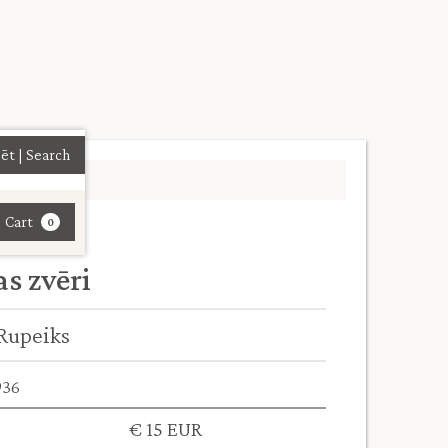
| Cart
0
as zvēri
 Rupeiks
936
€ 15 EUR