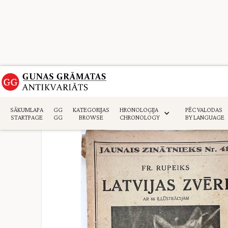
Sākumlapa
>
Daba. Lauksaimniecība
>
SĀKUMLAPA
GG
KATEGORIJAS
HRONOLOĢIJA
PĒC VALODAS
STARTPAGE
GG
BROWSE
CHRONOLOGY
BY LANGUAGE