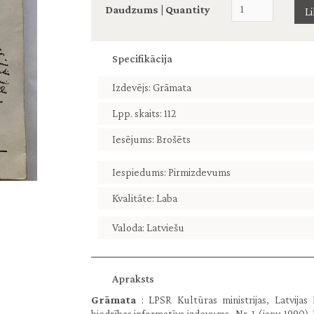
Daudzums | Quantity
Specifikācija
Izdevējs: Grāmata
Lpp. skaits: 112
Iesējums: Brošēts
Iespiedums: Pirmizdevums
Kvalitāte: Laba
Valoda: Latviešu
Apraksts
Grāmata
: LPSR Kultūras ministrijas, Latvij
biedrības informatīvs izdevums. Nr. 1 (janv. 1990)-N