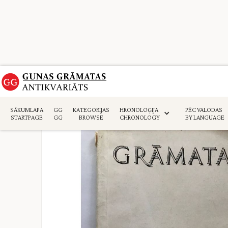
Sākumlapa
>
Periodika
>
SĀKUMLAPA
GG
KATEGORIJAS
HRONOLOĢIJA
PĒC VALODAS
STARTPAGE
GG
BROWSE
CHRONOLOGY
BY LANGUAGE