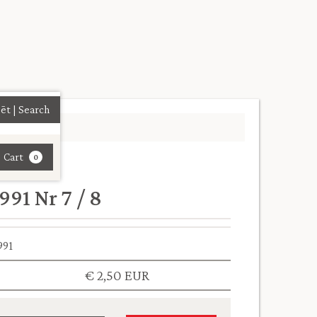
| Cart
0
91 Nr 7 / 8
991
€ 2,50 EUR