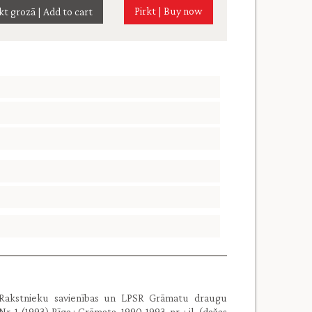
Pirkt | Buy now
as Rakstnieku savienības un LPSR Grāmatu draugu
r. 1 (1993) Rīga : Grāmata, 1990-1993. nr. : il. (dažas