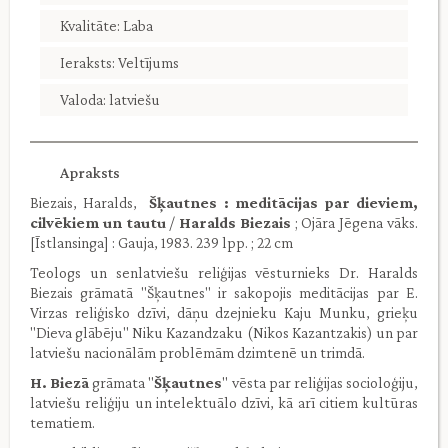
Kvalitāte: Laba
Ieraksts: Veltījums
Valoda: latviešu
Apraksts
Biezais, Haralds,
Šķautnes : meditācijas par dieviem,
cilvēkiem un tautu
/
Haralds Biezais
; Ojāra Jēgena vāks.
[Īstlansinga] : Gauja, 1983. 239 lpp. ; 22 cm
Teologs un senlatviešu reliģijas vēsturnieks Dr. Haralds
Biezais grāmatā "Šķautnes" ir sakopojis meditācijas par E.
Virzas reliģisko dzīvi, dāņu dzejnieku Kaju Munku, grieķu
"Dieva glābēju" Niku Kazandzaku (Nikos Kazantzakis) un par
latviešu nacionālām problēmām dzimtenē un trimdā.
H. Biezā
grāmata ''
Šķautnes
" vēsta par reliģijas socioloģiju,
latviešu reliģiju un intelektuālo dzīvi, kā arī citiem kultūras
tematiem.