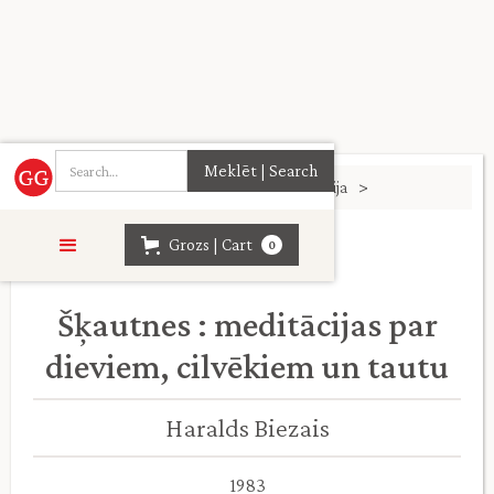
Sākumlapa
>
Filozofija. Reliģija. Teoloģija
>
Grozs | Cart
0
Šķautnes : meditācijas par
dieviem, cilvēkiem un tautu
Haralds Biezais
1983