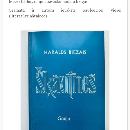
Ietver bibliogrāfiju atsevišķu nodaļu beigās.
Grāmatā ir autora ieraksts Saulcerītei Viesei
(literatūrzinātniece).