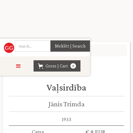
Sākumlapa
>
Daiļliteratūra
>
Grozs | Cart
0
Vaļsirdība
Jānis Trimda
1933
Cena
€ 8 EUR