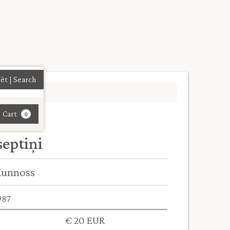
| Cart
0
septiņi
Kunnoss
987
€ 20 EUR