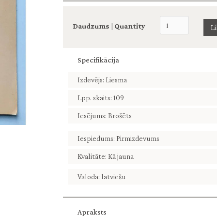
Daudzums | Quantity
Specifikācija
Izdevējs: Liesma
Lpp. skaits: 109
Iesējums: Brošēts
Iespiedums: Pirmizdevums
Kvalitāte: Kā jauna
Valoda: latviešu
Apraksts