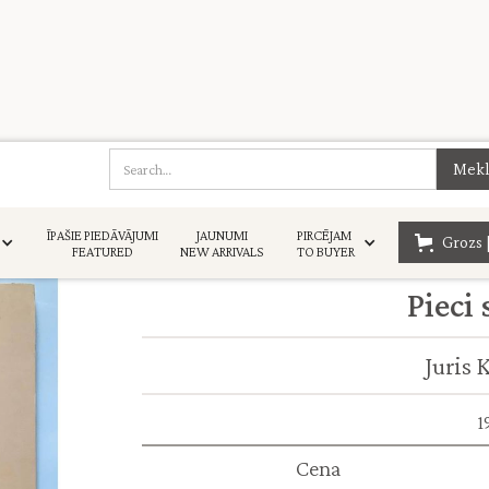
ĪPAŠIE PIEDĀVĀJUMI
JAUNUMI
PIRCĒJAM
Grozs 
FEATURED
NEW ARRIVALS
TO BUYER
Pieci 
Juris 
1
Cena