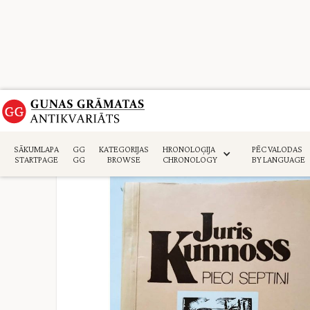
Sākumlapa
>
Daiļliteratūra
>
SĀKUMLAPA
GG
KATEGORIJAS
HRONOLOĢIJA
PĒC VALODAS
STARTPAGE
GG
BROWSE
CHRONOLOGY
BY LANGUAGE