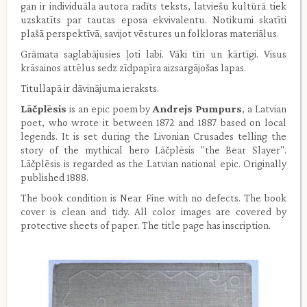
gan ir individuāla autora radīts teksts, latviešu kultūrā tiek
uzskatīts par tautas eposa ekvivalentu. Notikumi skatīti
plašā perspektīvā, savijot vēstures un folkloras materiālus.
Grāmata saglabājusies ļoti labi. Vāki tīri un kārtīgi. Visus
krāsainos attēlus sedz zīdpapīra aizsargājošas lapas.
Titullapā ir dāvinājuma ieraksts.
Lāčplēsis
is an epic poem by
Andrejs Pumpurs
, a Latvian
poet, who wrote it between 1872 and 1887 based on local
legends. It is set during the Livonian Crusades telling the
story of the mythical hero Lāčplēsis "the Bear Slayer".
Lāčplēsis is regarded as the Latvian national epic. Originally
published 1888.
The book condition is Near Fine with no defects. The book
cover is clean and tidy. All color images are covered by
protective sheets of paper. The title page has inscription.