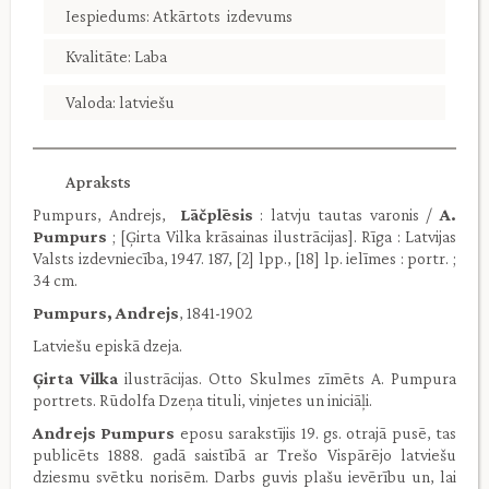
Iespiedums: Atkārtots izdevums
Kvalitāte: Laba
Valoda: latviešu
Apraksts
Pumpurs, Andrejs,
Lāčplēsis
: latvju tautas varonis /
A.
Pumpurs
; [Ģirta Vilka krāsainas ilustrācijas]. Rīga : Latvijas
Valsts izdevniecība, 1947. 187, [2] lpp., [18] lp. ielīmes : portr. ;
34 cm.
Pumpurs, Andrejs
, 1841-1902
Latviešu episkā dzeja.
Ģirta Vilka
ilustrācijas. Otto Skulmes zīmēts A. Pumpura
portrets. Rūdolfa Dzeņa tituli, vinjetes un iniciāļi.
Andrejs Pumpurs
eposu sarakstījis 19. gs. otrajā pusē, tas
publicēts 1888. gadā saistībā ar Trešo Vispārējo latviešu
dziesmu svētku norisēm. Darbs guvis plašu ievērību un, lai