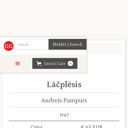
Sākumlapa
>
Daiļliteratūra
>
Grozs | Cart
0
Lāčplēsis
Andrejs Pumpurs
1947
Cena
€ 65 EUR