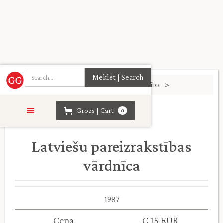
Sākumlapa
>
Valodniecība. Grāmatniecība
>
Grozs | Cart
0
Latviešu pareizrakstības
vārdnīca
1987
Cena
€ 15 EUR