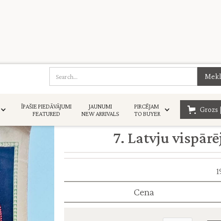
ĪPAŠIE PIEDĀVĀJUMI
JAUNUMI
PIRCĒJAM
Grozs 
FEATURED
NEW ARRIVALS
TO BUYER
7. Latvju vispārē
1
Cena