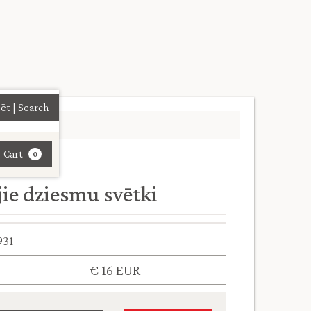
| Cart
0
jie dziesmu svētki
931
€ 16 EUR