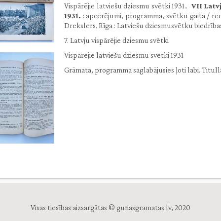
Vispārējie latviešu dziesmu svētki 1931..
VII Latv
1931.
: apcerējumi, programma, svētku gaita / redi
Drekslers. Rīga : Latviešu dziesmusvētku biedrības izd
7. Latvju vispārējie dziesmu svētki
Vispārējie latviešu dziesmu svētki 1931
Grāmata, programma saglabājusies ļoti labi. Titull
Visas tiesības aizsargātas © gunasgramatas.lv, 2020