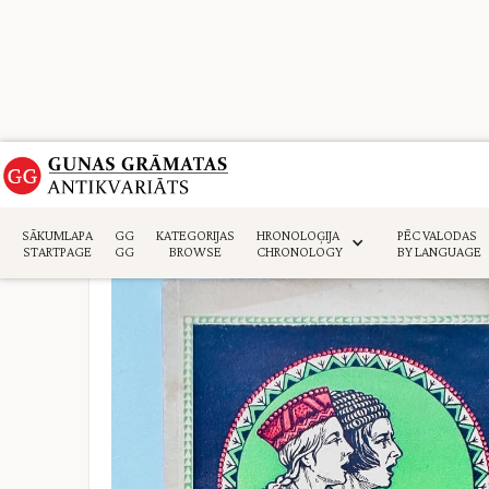
Sākumlapa
>
Māksla. Arhitektūra. Mūzika
>
SĀKUMLAPA
GG
KATEGORIJAS
HRONOLOĢIJA
PĒC VALODAS
STARTPAGE
GG
BROWSE
CHRONOLOGY
BY LANGUAGE