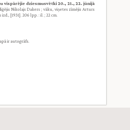
ju vispārējie dziesmusvētki 20., 21., 22. jūnijā
ģējis Nikolajs Dakers ; vāku, viņetes zīmējis Arturs
., [1931]. 206 lpp. : il. ; 22 cm.
apā ir autogrāfs.