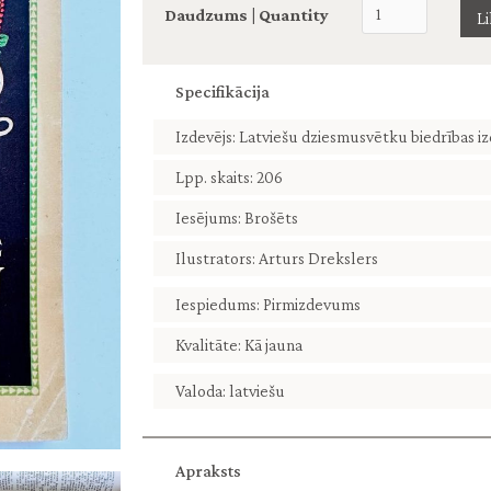
Daudzums | Quantity
Specifikācija
Izdevējs: Latviešu dziesmusvētku biedrības iz
Lpp. skaits: 206
Iesējums: Brošēts
Ilustrators: Arturs Drekslers
Iespiedums: Pirmizdevums
Kvalitāte: Kā jauna
Valoda: latviešu
Apraksts