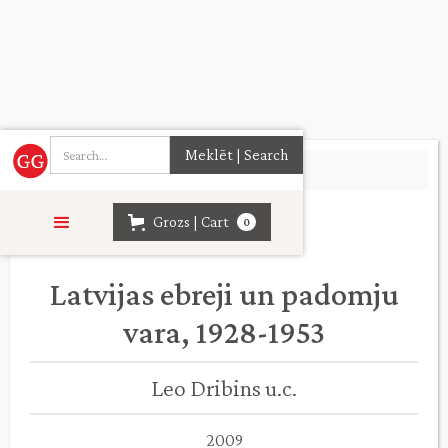
Sākumlapa
>
Vēsture
>
Grozs | Cart
0
Latvijas ebreji un padomju
vara, 1928-1953
Leo Dribins u.c.
2009