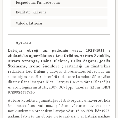
Iespiedums: Pirmizdevums
Kvalitāte: Kā jauna
Valoda: latviešu
Apraksts
Latvijas ebreji un padomju vara, 1928-1953 :
zinātnisks apcerējums / Leo Dribins
,
Arturs Žvinklis,
Aivars Stranga, Daina Bleiere, Ēriks Žagars, Josifs
Šteimans, Irēne Šneidere
; sastādītājs un zinātniskais
redaktors Leo Dribins ; Latvijas Universitātes Filozofijas un
socioloģijas institūts ; literārā redaktore Laimdota Sēle ; vāka
dizains: Ilāna Lisagora. Rīga : Latvijas Universitātes Filozofijas
un socioloģijas institūts, 2009. 307 lpp. : tabulas ; 22 cm. ISBN
9789984624730
Autoru kolektīva grāmata ļaus labāk iepazīt un izvērtēt līdz
šim neatklātos vai maz pētītos vēstures avotus par
notikumiem un procesiem Latvijas vēsturē no 1928. līdz 1953.
gadam: latviešu un ebreju ciešo saskarsmi ar Latvijai naidīgo