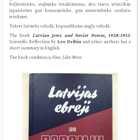
boļševistisko, staļinisko totalitārismu, abu tautu attiecībās
izpaužoties gan komunistisko, gan antisemītisko uzskatu
ietekmei.
Teksts latviešu valodā, kopsavilkums angļu valodā.
The book
Latvian Jews and Soviet Power, 1928-1953
:
Scientific Reflection by
Leo Dribin
and other authors has a
short summary in English.
The book condition is Fine, Like New.