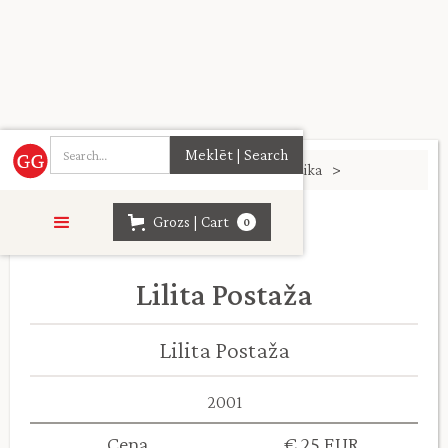
Sākumlapa
>
Māksla. Arhitektūra. Mūzika
>
Grozs | Cart
0
Lilita Postaža
Lilita Postaža
2001
Cena
€ 25 EUR