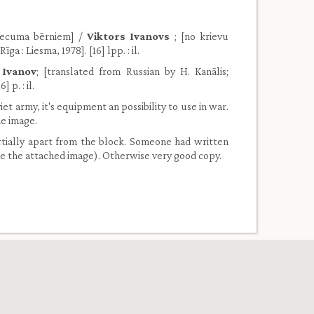
vecuma bērniem] /
Viktors Ivanovs
; [no krievu
īga : Liesma, 1978]. [16] lpp. : il.
 Ivanov
; [translated from Russian by H. Kanālis;
 p. : il.
et army, it's equipment an possibility to use in war.
he image.
artially apart from the block. Someone had written
ee the attached image). Otherwise very good copy.