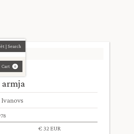
| Cart
0
 armja
 Ivanovs
978
€ 32 EUR