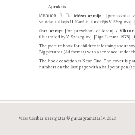
Apraksts
Иванов, В. П.
Mūsu armija
: [pirmsskolas 
valodas tulkojis H. Kanālis ; ilustrējis V. Sčeglovs]. [R
Our army:
[for preschool children] /
Viktor
illustrated by V. Szczeglov]. [Riga: Liesma, 1978]. [16]
The picture book for children informing about sovi
Big pictures (A4 format) with a sentence under t
The book condition is Near Fine. The cover is p
numbers on the last page with a ballpoint pen (s
Visas tiesības aizsargātas © gunasgramatas.lv, 2020