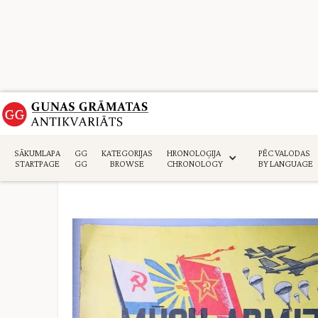
Sākumlapa
>
Daiļliteratūra
>
SĀKUMLAPA
GG
KATEGORIJAS
HRONOLOĢIJA
PĒC VALODAS
STARTPAGE
GG
BROWSE
CHRONOLOGY
BY LANGUAGE