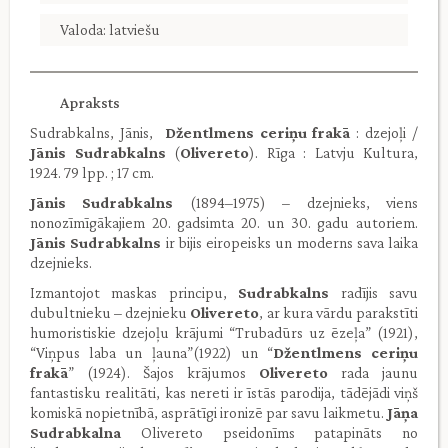
Valoda: latviešu
Apraksts
Sudrabkalns, Jānis,
Džentlmens ceriņu frakā
: dzejoļi /
Jānis Sudrabkalns
(
Olivereto
). Rīga : Latvju Kultura,
1924. 79 lpp. ; 17 cm.
Jānis Sudrabkalns
(1894–1975) – dzejnieks, viens
nonozīmīgākajiem 20. gadsimta 20. un 30. gadu autoriem.
Jānis Sudrabkalns
ir bijis eiropeisks un moderns sava laika
dzejnieks.
Izmantojot maskas principu,
Sudrabkalns
radījis savu
dubultnieku – dzejnieku
Olivereto
, ar kura vārdu parakstīti
humoristiskie dzejoļu krājumi “Trubadūrs uz ēzeļa” (1921),
“Viņpus laba un ļauna”(1922) un “
Džentlmens ceriņu
frakā
” (1924). Šajos krājumos
Olivereto
rada jaunu
fantastisku realitāti, kas nereti ir īstās parodija, tādējādi viņš
komiskā nopietnībā, asprātīgi ironizē par savu laikmetu.
Jāņa
Sudrabkalna
Olivereto pseidonīms patapināts no