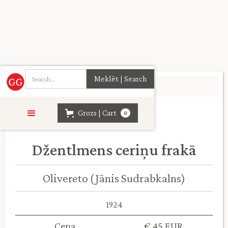
Sākumlapa
>
Daiļliteratūra
>
Grozs | Cart
0
Džentlmens ceriņu frakā
Olivereto (Jānis Sudrabkalns)
1924
Cena
€ 45 EUR