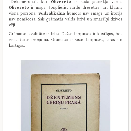
"Dekamerona", kur
Olivereto
ir kāda jaunekļa vārds.
Olivereto
ir mags, žonglieris, vārdu dresētājs, arī klauns
vienā personā.
Sudrabkalna
humors nav smags un ironija
nav nomācoša. Šais grāmatās valda brīvi un smaržīgi dzīves
vēji.
Grāmatas kvalitāte ir laba. Dažas lappuses ir kustīgas, bet
visas turas iesējumā. Grāmatai ir visas lappuses, tīras un
kārtīgas.