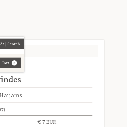
| Cart
0
rindes
Haijams
971
€ 7 EUR