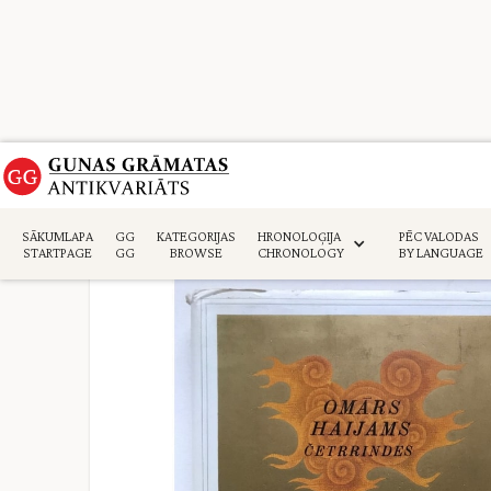
Sākumlapa
>
Daiļliteratūra
>
SĀKUMLAPA
GG
KATEGORIJAS
HRONOLOĢIJA
PĒC VALODAS
STARTPAGE
GG
BROWSE
CHRONOLOGY
BY LANGUAGE