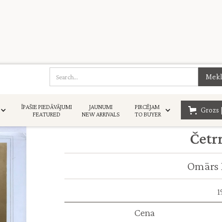
ĪPAŠIE PIEDĀVĀJUMI
JAUNUMI
PIRCĒJAM
Grozs 
FEATURED
NEW ARRIVALS
TO BUYER
Četr
Omārs 
1
Cena