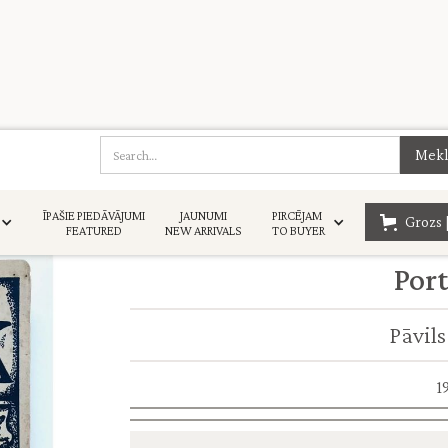
ĪPAŠIE PIEDĀVĀJUMI
JAUNUMI
PIRCĒJAM
Grozs 
FEATURED
NEW ARRIVALS
TO BUYER
Port
Pāvils
1