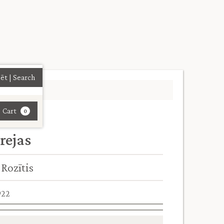
| Cart
0
rejas
 Rozītis
922