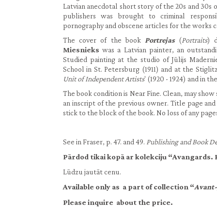
Latvian anecdotal short story of the 20s and 30s o
publishers was brought to criminal responsi
pornography and obscene articles for the works col
The cover of the book
Portrejas
(
Portraits
) 
Miesnieks
was a Latvian painter, an outstandi
Studied painting at the studio of Jūlijs Madern
School in St. Petersburg (1911) and at the Stigl
Unit of Independent Artists
' (1920 - 1924) and in th
The book condition is Near Fine. Clean, may show 
an inscript of the previous owner. Title page and
stick to the block of the book. No loss of any page
See in Fraser, p. 47. and 49.
Publishing and Book Des
Pārdod tikai kopā ar kolekciju “Avangards.
Lūdzu jautāt cenu.
Available only as a part of collection “
Avant-
Please inquire about the price.