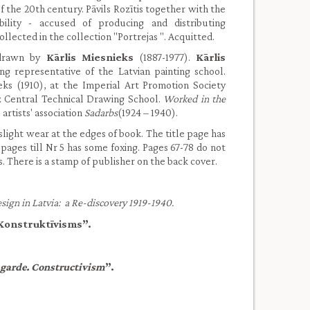
f the 20th century. Pāvils Rozītis together with the
bility - accused of producing and distributing
lected in the collection "Portrejas ". Acquitted.
drawn by
Kārlis Miesnieks
(1887-1977).
Kārlis
ng representative of the Latvian painting school.
ieks (1910), at the Imperial Art Promotion Society
itz Central Technical Drawing School.
Worked in the
e artists' association
Sadarbs
(1924 – 1940).
slight wear at the edges of book. The title page has
 pages till Nr 5 has some foxing. Pages 67-78 do not
s. There is a stamp of publisher on the back cover.
ign in Latvia: a Re-discovery 1919-1940.
 Konstruktīvisms”.
garde. Constructivism
”.