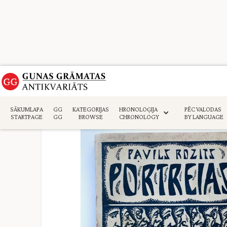
Sākumlapa
>
Kolekcijas
>
SĀKUMLAPA
GG
KATEGORIJAS
HRONOLOĢIJA
PĒC VALODAS
STARTPAGE
GG
BROWSE
CHRONOLOGY
BY LANGUAGE