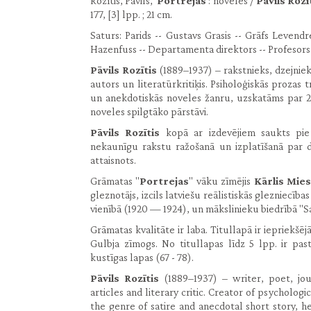
Rozītis, Pāvils,
Portrejas
: noveles /
Pāvils Rozī
177, [3] lpp. ; 21 cm.
Saturs: Parids -- Gustavs Grasis -- Grāfs Levendr
Hazenfuss -- Departamenta direktors -- Profesors 
Pāvils Rozītis
(1889–1937) – rakstnieks, dzejnieks,
autors un literatūrkritiķis. Psiholoģiskās prozas tr
un anekdotiskās noveles žanru, uzskatāms par 2
noveles spilgtāko pārstāvi.
Pāvils Rozītis
kopā ar izdevējiem saukts pie 
nekaunīgu rakstu ražošanā un izplatīšanā par 
attaisnots.
Grāmatas ''
Portrejas
'' vāku zīmējis
Kārlis Mie
gleznotājs, izcils latviešu reālistiskās glezniecīb
vienībā (1920 — 1924), un mākslinieku biedrībā "
Grāmatas kvalitāte ir laba. Titullapā ir iepriekšē
Gulbja zīmogs. No titullapas līdz 5 lpp. ir pas
kustīgas lapas (67 - 78).
Pāvils Rozītis
(1889–1937) – writer, poet, journ
articles and literary critic. Creator of psychologi
the genre of satire and anecdotal short story, h