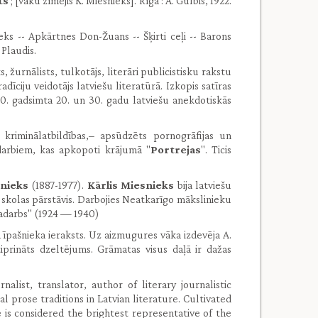
ts
; [vāku zīmējis K. Miesnieks]. Rīga : A. Gulbis, 1922.
eks -- Apkārtnes Don-Žuans -- Šķirti ceļi -- Barons
Plaudis.
 žurnālists, tulkotājs, literāri publicistisku rakstu
adīciju veidotājs latviešu literatūrā. Izkopis satīras
0. gadsimta 20. un 30. gadu latviešu anekdotiskās
kriminālatbildības,– apsūdzēts pornogrāfijas un
darbiem, kas apkopoti krājumā "
Portrejas
". Ticis
snieks
(1887-1977).
Kārlis Miesnieks
bija latviešu
as skolas pārstāvis. Darbojies Neatkarīgo mākslinieku
Sadarbs" (1924 — 1940)
jā īpašnieka ieraksts. Uz aizmugures vāka izdevēja A.
tiprināts dzeltējums. Grāmatas visus daļā ir dažas
alist, translator, author of literary journalistic
cal prose traditions in Latvian literature. Cultivated
e is considered the brightest representative of the