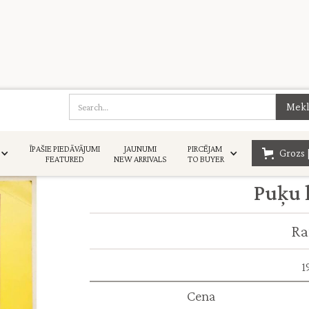
ĪPAŠIE PIEDĀVĀJUMI
JAUNUMI
PIRCĒJAM
Grozs 
FEATURED
NEW ARRIVALS
TO BUYER
Puķu 
Ra
1
Cena