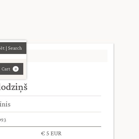
| Cart
0
lodziņš
inis
993
€ 5 EUR