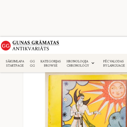
Sākumlapa
>
Daiļliteratūra
>
SĀKUMLAPA
GG
KATEGORIJAS
HRONOLOĢIJA
PĒC VALODAS
STARTPAGE
GG
BROWSE
CHRONOLOGY
BY LANGUAGE