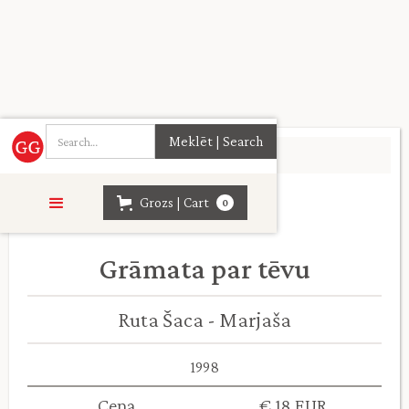
Sākumlapa
>
Vēsture
>
Grozs | Cart
0
Grāmata par tēvu
Ruta Šaca - Marjaša
1998
Cena
€ 18 EUR