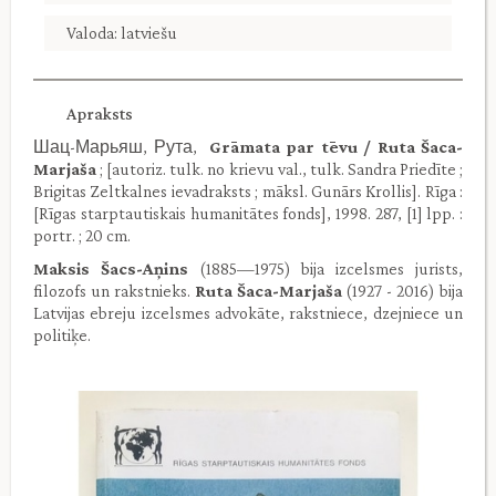
Valoda: latviešu
Apraksts
Шац-Марьяш, Рута,
Grāmata par tēvu / Ruta Šaca-
Marjaša
; [autoriz. tulk. no krievu val., tulk. Sandra Priedīte ;
Brigitas Zeltkalnes ievadraksts ; māksl. Gunārs Krollis]. Rīga :
[Rīgas starptautiskais humanitātes fonds], 1998. 287, [1] lpp. :
portr. ; 20 cm.
Maksis Šacs-Aņins
(1885—1975) bija izcelsmes jurists,
filozofs un rakstnieks.
Ruta Šaca-Marjaša
(1927 - 2016) bija
Latvijas ebreju izcelsmes advokāte, rakstniece, dzejniece un
politiķe.