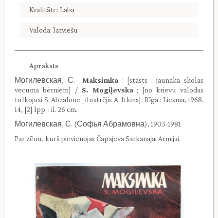
Kvalitāte: Laba
Valoda: latviešu
Apraksts
Могилевская, С.
Maksimka
: [stāsts : jaunākā skolas
vecuma bērniem] /
S. Mogiļevska
; [no krievu valodas
tulkojusi S. Abzalone ; ilustrējis A. Itkins]. Rīga : Liesma, 1968.
14, [2] lpp. : il. 26 cm.
Могилевская, С. (Софья Абрамовна), 1903-1981
Par zēnu, kurš pievienojas Čapajeva Sarkanajai Armijai.