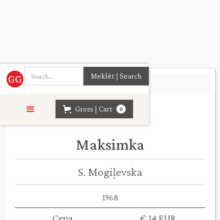
Sākumlapa
>
Kolekcijas
>
Grozs | Cart
0
Maksimka
S. Mogiļevska
1968
Cena
€ 14 EUR