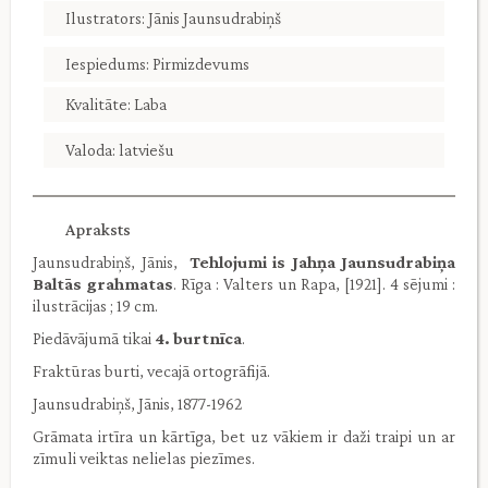
Ilustrators: Jānis Jaunsudrabiņš
Iespiedums: Pirmizdevums
Kvalitāte: Laba
Valoda: latviešu
Apraksts
Jaunsudrabiņš, Jānis,
Tehlojumi is Jahņa Jaunsudrabiņa
Baltās grahmatas
. Rīga : Valters un Rapa, [1921]. 4 sējumi :
ilustrācijas ; 19 cm.
Piedāvājumā tikai
4. burtnīca
.
Fraktūras burti, vecajā ortogrāfijā.
Jaunsudrabiņš, Jānis, 1877-1962
Grāmata irtīra un kārtīga, bet uz vākiem ir daži traipi un ar
zīmuli veiktas nelielas piezīmes.