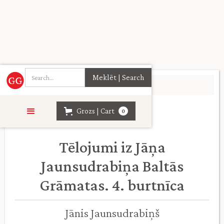
Sākumlapa
>
Daiļliteratūra
>
Grozs | Cart
0
Tēlojumi iz Jāņa
Jaunsudrabiņa Baltās
Grāmatas. 4. burtnīca
Jānis Jaunsudrabiņš