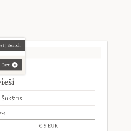
| Cart
0
ieši
s Šukšins
974
€ 5 EUR