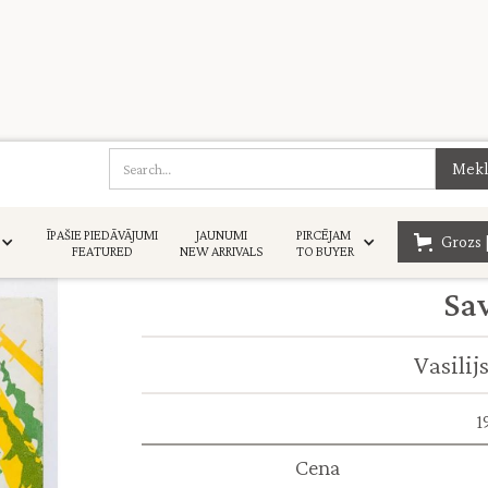
ĪPAŠIE PIEDĀVĀJUMI
JAUNUMI
PIRCĒJAM
Grozs 
FEATURED
NEW ARRIVALS
TO BUYER
Sav
Vasilij
1
Cena