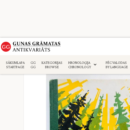
Sākumlapa
>
Daiļliteratūra
>
SĀKUMLAPA
GG
KATEGORIJAS
HRONOLOĢIJA
PĒC VALODAS
STARTPAGE
GG
BROWSE
CHRONOLOGY
BY LANGUAGE