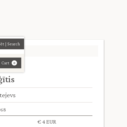
| Cart
0
ītis
tejevs
968
€ 4 EUR