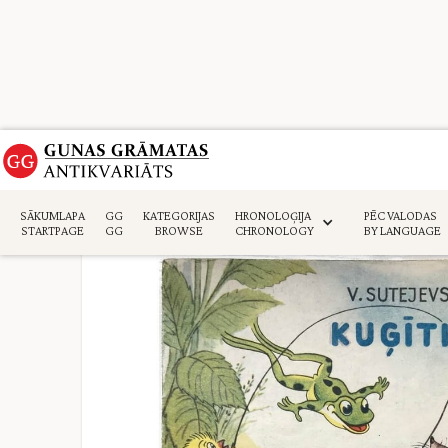
Sākumlapa
>
Daiļliteratūra
>
SĀKUMLAPA
GG
KATEGORIJAS
HRONOLOĢIJA
PĒC VALODAS
STARTPAGE
GG
BROWSE
CHRONOLOGY
BY LANGUAGE