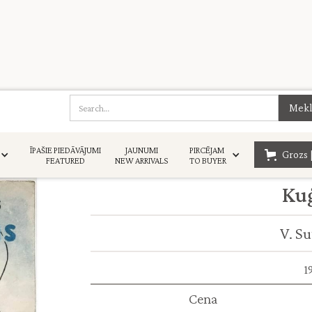
ĪPAŠIE PIEDĀVĀJUMI
JAUNUMI
PIRCĒJAM
Grozs 
FEATURED
NEW ARRIVALS
TO BUYER
Kuģ
V. Su
1
Cena