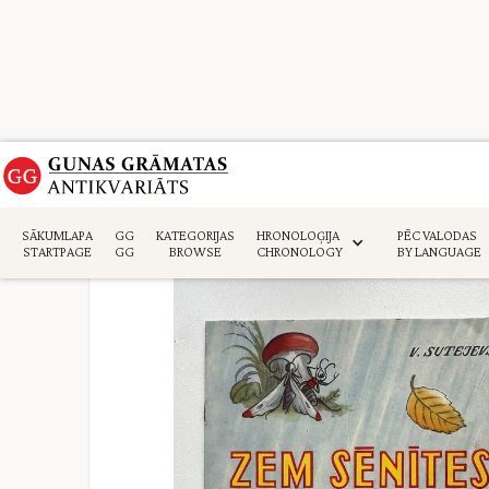
Sākumlapa
>
Daiļliteratūra
>
SĀKUMLAPA
GG
KATEGORIJAS
HRONOLOĢIJA
PĒC VALODAS
STARTPAGE
GG
BROWSE
CHRONOLOGY
BY LANGUAGE