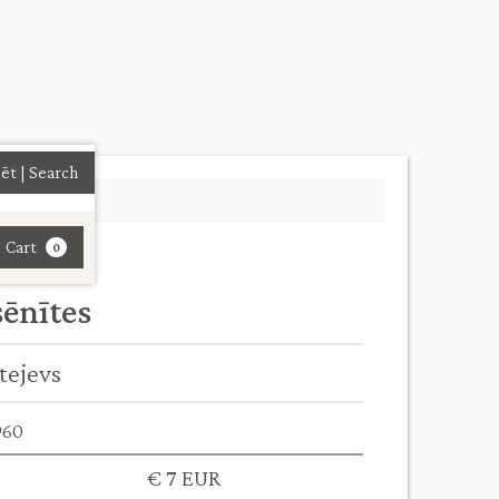
| Cart
0
ēnītes
tejevs
960
€ 7 EUR