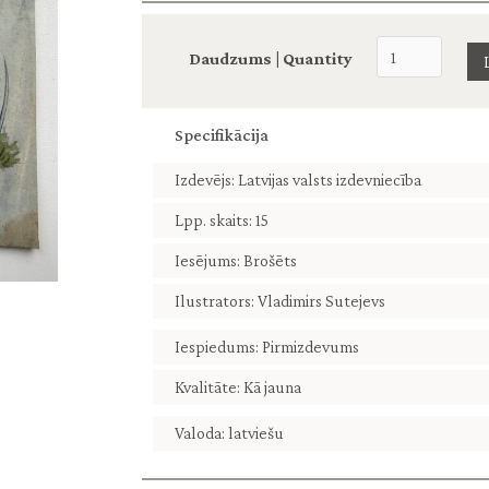
Daudzums | Quantity
Specifikācija
Izdevējs: Latvijas valsts izdevniecība
Lpp. skaits: 15
Iesējums: Brošēts
Ilustrators: Vladimirs Sutejevs
Iespiedums: Pirmizdevums
Kvalitāte: Kā jauna
Valoda: latviešu