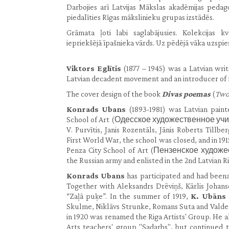
Darbojies arī Latvijas Mākslas akadēmijas pedag
piedalīties Rīgas mākslinieku grupas izstādēs.
Grāmata ļoti labi saglabājusies. Kolekcijas kv
iepriekšējā īpašnieka vārds. Uz pēdējā vāka uzspie
Viktors Eglītis
(1877 – 1945) was a Latvian writ
Latvian decadent movement and an introducer of 
The cover design of the book
Divas poemas
(
Two
Konrads Ubans
(1893-1981) was Latvian paint
School of Art (Одесское художественное училищ
V. Purvītis, Janis Rozentāls, Jānis Roberts Tillbe
First World War, the school was closed, and in 19
Penza City School of Art (Пензенское художе
the Russian army and enlisted in the 2nd Latvian Ri
Konrads Ubans
has participated and had beena
Together with Aleksandrs Drēviņš, Kārlis Joha
“Zaļā puķe”. In the summer of 1919,
K. Ubāns
Skulme, Niklāvs Strunke, Romans Suta and Valde
in 1920 was renamed the Riga Artists' Group. He a
Arts teachers' group "Sadarbs", but continued to