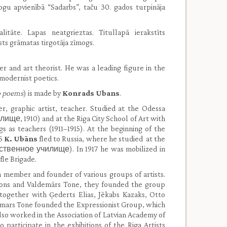
ogu apvienībā “Sadarbs”, taču 30. gados turpināja
alitāte. Lapas neatgrieztas. Titullapā ierakstīts
sts grāmatas tirgotāja zīmogs.
er and art theorist. He was a leading figure in the
modernist poetics.
 poems
) is made by
Konrads Ubans
.
er, graphic artist, teacher. Studied at the Odessa
е, 1910) and at the Riga City School of Art with
rgs as teachers (1911–1915). At the beginning of the
15
K. Ubāns
fled to Russia, where he studied at the
ственное училище). In 1917 he was mobilized in
fle Brigade.
 member and founder of various groups of artists.
nsons and Valdemārs Tone, they founded the group
together with Ģederts Elias, Jēkabs Kazaks, Otto
mars Tone founded the Expressionist Group, which
lso worked in the Association of Latvian Academy of
 participate in the exhibitions of the Riga Artists