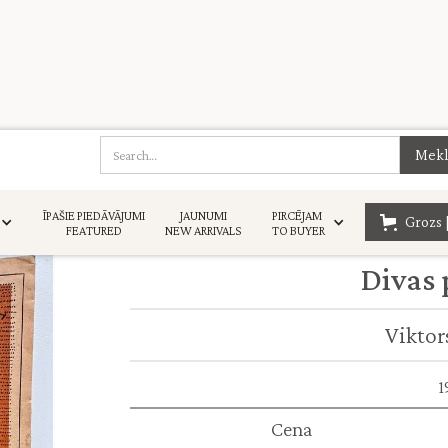
ĪPAŠIE PIEDĀVĀJUMI
JAUNUMI
PIRCĒJAM
Grozs 
FEATURED
NEW ARRIVALS
TO BUYER
Divas
Viktors
1
Cena