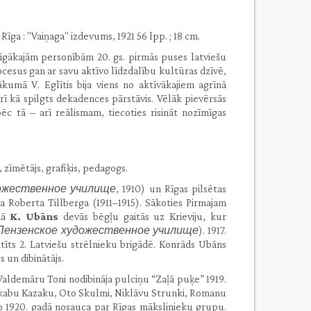
. Rīga : "Vaiņaga" izdevums, 1921 56 lpp. ; 18 cm.
bīgākajām personībām 20. gs. pirmās puses latviešu
rocesus gan ar savu aktīvo līdzdalību kultūras dzīvē,
kumā V. Eglītis bija viens no aktīvākajiem agrīnā
rī kā spilgts dekadences pārstāvis. Vēlāk pievērsās
ēc tā – arī reālismam, tiecoties risināt nozīmīgas
, zīmētājs, grafiķis, pedagogs.
ожественное училище
, 1910) un Rīgas pilsētas
ņa Roberta Tillberga (1911–1915). Sākoties Pirmajam
adā
K. Ubāns
devās bēgļu gaitās uz Krieviju, kur
Пензенское художественное училище
). 1917.
aitīts 2. Latviešu strēlnieku brigādē. Konrāds Ubāns
s un dibinātājs.
aldemāru Toni nodibināja pulciņu “Zaļā puķe” 1919.
ēkabu Kazaku, Oto Skulmi, Niklāvu Strunki, Romanu
ko 1920. gadā nosauca par Rīgas mākslinieku grupu.