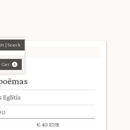
| Cart
0
 poēmas
 Eglītis
921
€ 40 EUR