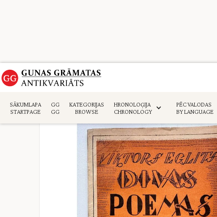
Sākumlapa
>
Daiļliteratūra
>
SĀKUMLAPA
GG
KATEGORIJAS
HRONOLOĢIJA
PĒC VALODAS
STARTPAGE
GG
BROWSE
CHRONOLOGY
BY LANGUAGE