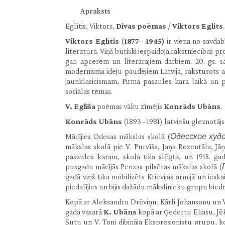
Apraksts
Eglītis, Viktors,
Divas poēmas
/
Viktors Eglits
Viktors Eglītis
(
1877– 1945)
ir viena no savda
literatūrā. Viņš būtiski iespaidoja rakstniecības p
gan apcerēm un literārajiem darbiem. 20. gs. sā
modernisma ideju paudējiem Latvijā, raksturots a
jaunklasicismam, Pirmā pasaules kara laikā un p
sociālas tēmas.
V. Eglīša
poēmas vāku zīmējis
Konrāds Ubāns
.
Konrāds Ubāns
(1893 - 1981) latviešu gleznotājs
Mācījies Odesas mākslas skolā (
Одесское худ
mākslas skolā pie V. Purvīša, Jaņa Rozentāla, Jā
pasaules karam, skola tika slēgta, un 1915. g
pusgadu mācījās Penzas pilsētas mākslas skolā (
gadā viņš tika mobilizēts Krievijas armijā un iesk
piedalījies un bijis dažādu mākslinieku grupu biedr
Kopā ar Aleksandru Drēviņu, Kārli Johansonu un V
gada vasarā
K. Ubāns
kopā ar Ģedertu Eliasu, J
Sutu un V. Toni dibināja Ekspresionistu grupu, 