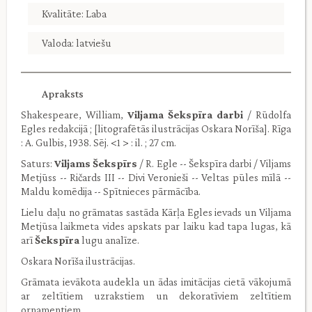
Kvalitāte: Laba
Valoda: latviešu
Apraksts
Shakespeare, William,
Viljama Šekspīra darbi
/ Rūdolfa
Egles redakcijā ; [litografētās ilustrācijas Oskara Norīša]. Rīga
: A. Gulbis, 1938. Sēj. <1 > : il. ; 27 cm.
Saturs:
Viljams Šekspīrs
/ R. Egle -- Šekspīra darbi / Viljams
Metjūss -- Ričards III -- Divi Veronieši -- Veltas pūles mīlā --
Maldu komēdija -- Spītnieces pārmācība.
Lielu daļu no grāmatas sastāda Kārļa Egles ievads un Viljama
Metjūsa laikmeta vides apskats par laiku kad tapa lugas, kā
arī
Šekspīra
lugu analīze.
Oskara Norīša ilustrācijas.
Grāmata ievākota audekla un ādas imitācijas cietā vākojumā
ar zeltītiem uzrakstiem un dekoratīviem zeltītiem
ornamentiem.