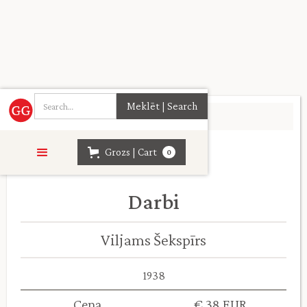
Sākumlapa
>
Daiļliteratūra
>
Grozs | Cart
0
Darbi
Viljams Šekspīrs
1938
Cena
€ 38 EUR