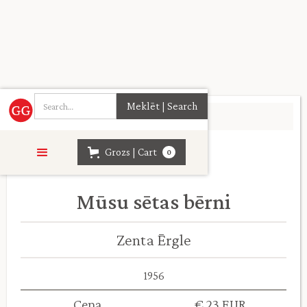
Sākumlapa
>
Daiļliteratūra
>
Grozs | Cart
0
Mūsu sētas bērni
Zenta Ērgle
1956
Cena
€ 23 EUR