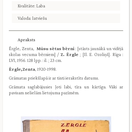
Kvalitāte: Laba
Valoda: latviešu
Apraksts
Ērgle, Zenta,
Mūsu sētas bērni
: [stāsts jaunākā un vidējā
skolas vecuma bērniem] /
Z. Ērgle
; [Il. E. Ozoliņš]. Rīga :
LVI, 1956. 128 lpp. : il. ; 23 cm.
Ērgle,Zenta
, 1920-1998.
Grāmatas priekšlapā ir ar tinti ierakstīts datums.
Grāmata saglabājusies ļoti labi, tīra un kārtīga. Vāki ar
pavisam nelielām lietojuma pazīmēm.